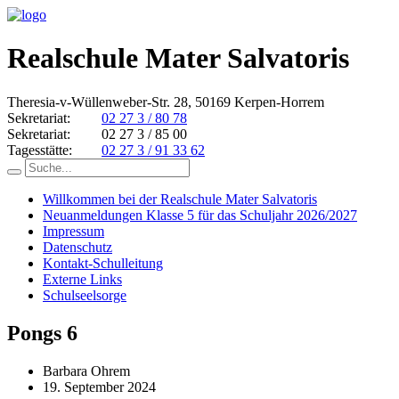
Realschule Mater Salvatoris
Theresia-v-Wüllenweber-Str. 28, 50169 Kerpen-Horrem
Sekretariat:
02 27 3 / 80 78
Sekretariat:
02 27 3 / 85 00
Tagesstätte:
02 27 3 / 91 33 62
Willkommen bei der Realschule Mater Salvatoris
Neuanmeldungen Klasse 5 für das Schuljahr 2026/2027
Impressum
Datenschutz
Kontakt-Schulleitung
Externe Links
Schulseelsorge
Pongs 6
Barbara Ohrem
19. September 2024