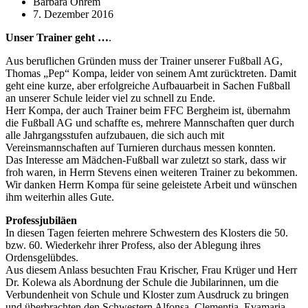
Barbara Ohrem
7. Dezember 2016
Unser Trainer geht …
.
Aus beruflichen Gründen muss der Trainer unserer Fußball AG,
Thomas „Pep“ Kompa, leider von seinem Amt zurücktreten. Damit
geht eine kurze, aber erfolgreiche Aufbauarbeit in Sachen Fußball
an unserer Schule leider viel zu schnell zu Ende.
Herr Kompa, der auch Trainer beim FFC Bergheim ist, übernahm
die Fußball AG und schaffte es, mehrere Mannschaften quer durch
alle Jahrgangsstufen aufzubauen, die sich auch mit
Vereinsmannschaften auf Turnieren durchaus messen konnten.
Das Interesse am Mädchen-Fußball war zuletzt so stark, dass wir
froh waren, in Herrn Stevens einen weiteren Trainer zu bekommen.
Wir danken Herrn Kompa für seine geleistete Arbeit und wünschen
ihm weiterhin alles Gute.
Professjubiläen
In diesen Tagen feierten mehrere Schwestern des Klosters die 50.
bzw. 60. Wiederkehr ihrer Profess, also der Ablegung ihres
Ordensgelübdes.
Aus diesem Anlass besuchten Frau Krischer, Frau Krüger und Herr
Dr. Kolewa als Abordnung der Schule die Jubilarinnen, um die
Verbundenheit von Schule und Kloster zum Ausdruck zu bringen
und überbrachten den Schwestern Alfonsa, Clementia, Evamaria,