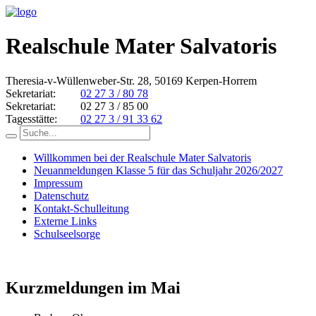
Realschule Mater Salvatoris
Theresia-v-Wüllenweber-Str. 28, 50169 Kerpen-Horrem
Sekretariat:
02 27 3 / 80 78
Sekretariat:
02 27 3 / 85 00
Tagesstätte:
02 27 3 / 91 33 62
Willkommen bei der Realschule Mater Salvatoris
Neuanmeldungen Klasse 5 für das Schuljahr 2026/2027
Impressum
Datenschutz
Kontakt-Schulleitung
Externe Links
Schulseelsorge
Kurzmeldungen im Mai