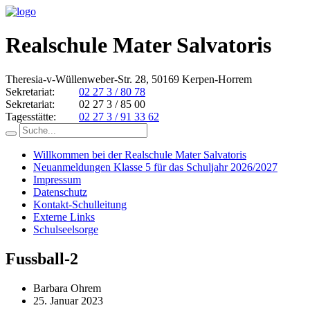
Realschule Mater Salvatoris
Theresia-v-Wüllenweber-Str. 28, 50169 Kerpen-Horrem
Sekretariat:
02 27 3 / 80 78
Sekretariat:
02 27 3 / 85 00
Tagesstätte:
02 27 3 / 91 33 62
Willkommen bei der Realschule Mater Salvatoris
Neuanmeldungen Klasse 5 für das Schuljahr 2026/2027
Impressum
Datenschutz
Kontakt-Schulleitung
Externe Links
Schulseelsorge
Fussball-2
Barbara Ohrem
25. Januar 2023