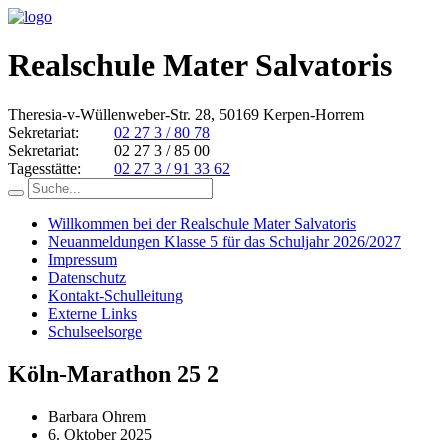
Realschule Mater Salvatoris
Theresia-v-Wüllenweber-Str. 28, 50169 Kerpen-Horrem
Sekretariat:
02 27 3 / 80 78
Sekretariat:
02 27 3 / 85 00
Tagesstätte:
02 27 3 / 91 33 62
Willkommen bei der Realschule Mater Salvatoris
Neuanmeldungen Klasse 5 für das Schuljahr 2026/2027
Impressum
Datenschutz
Kontakt-Schulleitung
Externe Links
Schulseelsorge
Köln-Marathon 25 2
Barbara Ohrem
6. Oktober 2025