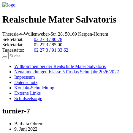
Realschule Mater Salvatoris
Theresia-v-Wüllenweber-Str. 28, 50169 Kerpen-Horrem
Sekretariat:
02 27 3 / 80 78
Sekretariat:
02 27 3 / 85 00
Tagesstätte:
02 27 3 / 91 33 62
Willkommen bei der Realschule Mater Salvatoris
Neuanmeldungen Klasse 5 für das Schuljahr 2026/2027
Impressum
Datenschutz
Kontakt-Schulleitung
Externe Links
Schulseelsorge
turnier-7
Barbara Ohrem
9. Juni 2022