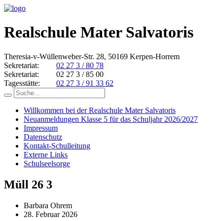
Realschule Mater Salvatoris
Theresia-v-Wüllenweber-Str. 28, 50169 Kerpen-Horrem
Sekretariat:
02 27 3 / 80 78
Sekretariat:
02 27 3 / 85 00
Tagesstätte:
02 27 3 / 91 33 62
Willkommen bei der Realschule Mater Salvatoris
Neuanmeldungen Klasse 5 für das Schuljahr 2026/2027
Impressum
Datenschutz
Kontakt-Schulleitung
Externe Links
Schulseelsorge
Müll 26 3
Barbara Ohrem
28. Februar 2026