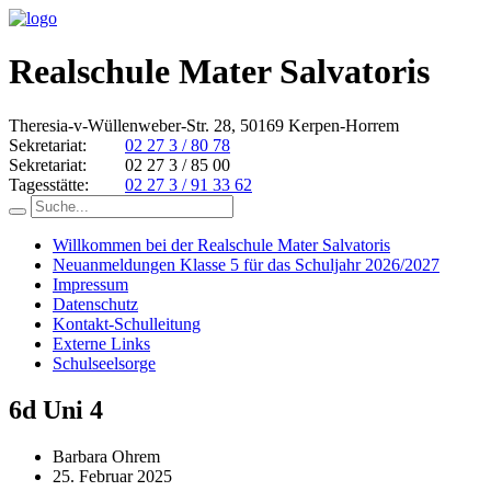
Realschule Mater Salvatoris
Theresia-v-Wüllenweber-Str. 28, 50169 Kerpen-Horrem
Sekretariat:
02 27 3 / 80 78
Sekretariat:
02 27 3 / 85 00
Tagesstätte:
02 27 3 / 91 33 62
Willkommen bei der Realschule Mater Salvatoris
Neuanmeldungen Klasse 5 für das Schuljahr 2026/2027
Impressum
Datenschutz
Kontakt-Schulleitung
Externe Links
Schulseelsorge
6d Uni 4
Barbara Ohrem
25. Februar 2025