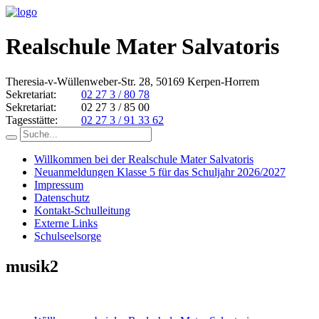
Realschule Mater Salvatoris
Theresia-v-Wüllenweber-Str. 28, 50169 Kerpen-Horrem
Sekretariat:
02 27 3 / 80 78
Sekretariat:
02 27 3 / 85 00
Tagesstätte:
02 27 3 / 91 33 62
Willkommen bei der Realschule Mater Salvatoris
Neuanmeldungen Klasse 5 für das Schuljahr 2026/2027
Impressum
Datenschutz
Kontakt-Schulleitung
Externe Links
Schulseelsorge
musik2